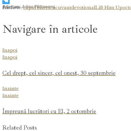
Adaptare:
Adina Păltineanu
Etichete:
capul bisericii
cuvant
devotional
Lift Him Up
oct
Navigare în articole
Inapoi
Inapoi
Cel drept, cel sincer, cel onest, 30 septembrie
Inainte
Inainte
Împreună lucrători cu El, 2 octombrie
Related Posts