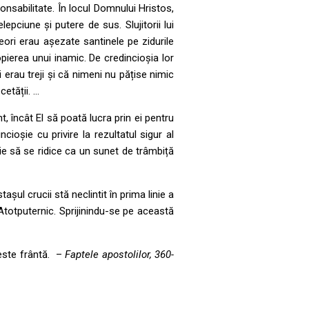
nsabilitate. În locul Domnului Hristos,
pciune și putere de sus. Slujitorii lui
seori erau așezate santinele pe zidurile
pierea unui inamic. De credincioșia lor
 erau treji și că nimeni nu pățise nimic
etății. …
t, încât El să poată lucra prin ei pentru
cioșie cu privire la rezultatul sigur al
uie să se ridice ca un sunet de trâmbiță
șul crucii stă neclintit în prima linie a
 Atotputernic. Sprijinindu-se pe această
 este frântă. –
Faptele apostolilor, 360-