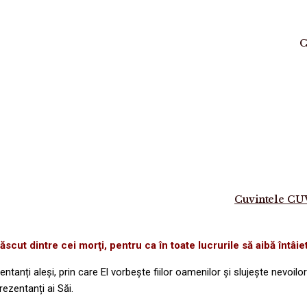
C
Cuvintele C
născut dintre cei morţi, pentru ca în toate lucrurile să aibă întâie
tanți aleși, prin care El vorbește fiilor oamenilor și slujește nevoilor 
ezentanți ai Săi.