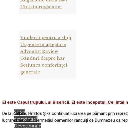
Uniți în rugăciune
Vindecat pentru a sluji
Urgențe în așteptare
Adventist Review
Gânduri despre har
Sesiunea conferinței
generale
El este Capul trupului, al Bisericii. El este începutul, Cel întâi 
2024
De la înălțare, Hristos Și-a continuat lucrarea pe pământ prin reprezen
devotional
lucrarea Sa prin intermediul oamenilor rânduiți de Dumnezeu ca repr
Devoţionale