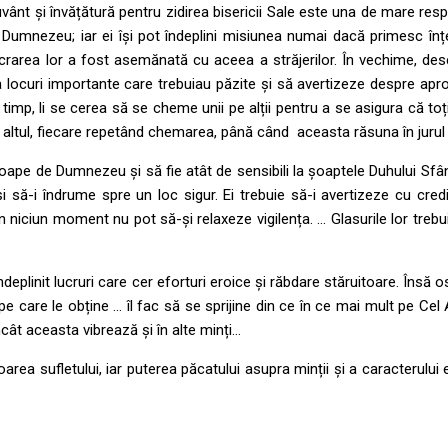
nt și învățătură pentru zidirea bisericii Sale este una de mare respo
octombrie
umnezeu; iar ei își pot îndeplini misiunea numai dacă primesc înțele
r. Lucrarea lor a fost asemănată cu aceea a străjerilor. În vechime, de
 locuri importante care trebuiau păzite și să avertizeze despre apro
imp, li se cerea să se cheme unii pe alții pentru a se asigura că toți
a altul, fiecare repetând chemarea, până când aceasta răsuna în jurul c
aproape de Dumnezeu și să fie atât de sensibili la șoaptele Duhului Sfân
i să-i îndrume spre un loc sigur. Ei trebuie să-i avertizeze cu credin
 În niciun moment nu pot să-și relaxeze vigilența. … Glasurile lor treb
plinit lucruri care cer eforturi eroice și răbdare stăruitoare. Însă osta
pe care le obține … îl fac să se sprijine din ce în ce mai mult pe Cel
ncât aceasta vibrează și în alte minți…
ea sufletului, iar puterea păcatului asupra minții și a caracterului