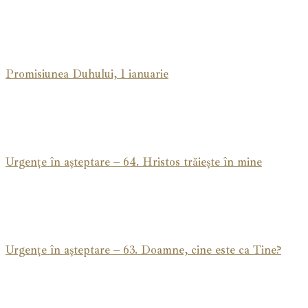
Promisiunea Duhului, 1 ianuarie
Urgențe în așteptare – 64. Hristos trăiește în mine
Urgențe în așteptare – 63. Doamne, cine este ca Tine?