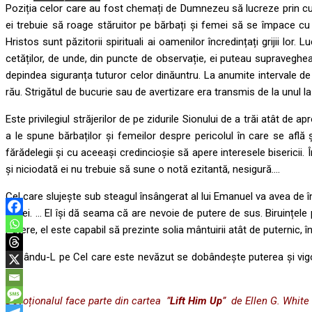
Poziția celor care au fost chemați de Dumnezeu să lucreze prin cuvâ
Capul bisericii, 1 
ei trebuie să roage stăruitor pe bărbați și femei să se împace cu D
Hristos sunt păzitorii spirituali ai oamenilor încredințați grijii lo
cetăților, de unde, din puncte de observație, ei puteau supraveghea
depindea siguranța tuturor celor dinăuntru. La anumite intervale de t
rău. Strigătul de bucurie sau de avertizare era transmis de la unul l
Este privilegiul străjerilor de pe zidurile Sionului de a trăi atât de 
a le spune bărbaților și femeilor despre pericolul în care se află ș
fărădelegii și cu aceeași credincioșie să apere interesele bisericii.
și niciodată ei nu trebuie să sune o notă ezitantă, nesigură….
Cel care slujește sub steagul însângerat al lui Emanuel va avea de înde
luptei. … El își dă seama că are nevoie de putere de sus. Biruințele 
Putere, el este capabil să prezinte solia mântuirii atât de puternic, î
Văzându-L pe Cel care este nevăzut se dobândește puterea și vigoar
363
Devoționalul face parte din cartea ”
Lift Him Up
” de Ellen G. White