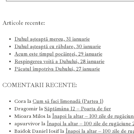
Articole recente:
Duhul așteaptă mereu, 31 ianuarie
Duhul așteaptă cu răbdare, 30 ianuarie
Acum este timpul pocăinței, 29 ianuarie
Respingerea voită a Duhului, 28 ianuarie
Păcatul împotriva Duhului, 27 ianuarie
COMENTARII RECENTE:
Cum să faci limonadă (Partea 1)
Cora
la
Săptămâna 12 – Poarta de fier
Dragomir
la
Înapoi la altar – 100 zile de rugăciu
Mioara Milos
la
Înapoi la altar – 100 zile de rugăciune
apsurvivor
la
Înapoi la altar – 100 zile de r
Baidok Daniel Iosif
la