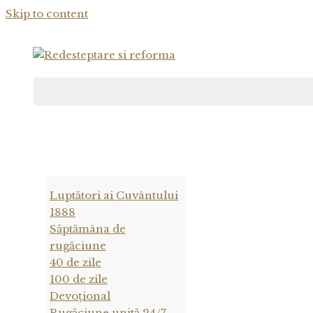
Skip to content
Luptători ai Cuvântului
1888
Săptămâna de
rugăciune
40 de zile
100 de zile
Devoțional
Rugăciune unită 24/7