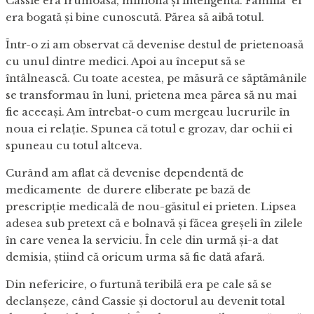
Cassie era frumoasă, minionă și inteligentă. Familia ei
era bogată și bine cunoscută. Părea să aibă totul.
Într-o zi am observat că devenise destul de prietenoasă
cu unul dintre medici. Apoi au început să se
întâlnească. Cu toate acestea, pe măsură ce săptămânile
se transformau în luni, prietena mea părea să nu mai
fie aceeași. Am întrebat-o cum mergeau lucrurile în
noua ei relație. Spunea că totul e grozav, dar ochii ei
spuneau cu totul altceva.
Curând am aflat că devenise dependentă de
medicamente de durere eliberate pe bază de
prescripție medicală de nou-găsitul ei prieten. Lipsea
adesea sub pretext că e bolnavă și făcea greșeli în zilele
în care venea la serviciu. În cele din urmă și-a dat
demisia, știind că oricum urma să fie dată afară.
Din nefericire, o furtună teribilă era pe cale să se
declanșeze, când Cassie și doctorul au devenit total