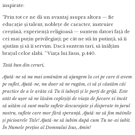
inspirate:
”Prin tot ce ne dă un avantaj asupra altora — fie
educaţie şi talent, nobleţe de caracter, instruire
creştină, experienţă religioasă — suntem datori faţă de
cei mai puţin privilegiaţi; pe cât ne stă în putinţă, să îi
ajutăm şi să îi servim. Dacă suntem tari, să înălţăm
braţul celor slabi. ” Viața lui Iisus, p.440.
Tată bun din ceruri,
Ajută-ne să nu mai amânăm să ajungem la cei pe care îi avem
pe suflet. Ajută-ne, nu doar să ne rugăm, ci să și căutăm căi
practice de a le arăta că Tu îi iubești și le porți de grijă. Este
atât de ușor să ne lăsăm copleșiți de viața de fiecare zi încât
să uităm că sunt multe suflete descurajate și disperate în jurul
nostru, suflete care mor fără speranță. Ajută-ne să fim mâinile
și picioarele Tale! Ajută-ne să iubim după cum Tu ne-ai iubit.
În Numele prețios al Domnului Isus, Amin!