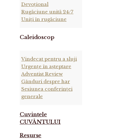
Devoțional
Rugăciune unită 24/7
Uniți în rugăciune
Caleidoscop
Vindecat pentru a sluji
Urgențe în așteptare
Adventist Review
Gânduri despre har
Sesiunea conferinței
generale
Cuvintele
CUVÂNTULUI
Resurse