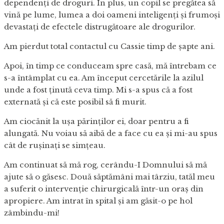
dependenți de droguri. În plus, un copil se pregătea să
vină pe lume, lumea a doi oameni inteligenți și frumoși
devastați de efectele distrugătoare ale drogurilor.
Am pierdut total contactul cu Cassie timp de șapte ani.
Apoi, în timp ce conduceam spre casă, mă întrebam ce
s-a întâmplat cu ea. Am început cercetările la azilul
unde a fost ținută ceva timp. Mi s-a spus că a fost
externată și că este posibil să fi murit.
Am ciocănit la ușa părinților ei, doar pentru a fi
alungată. Nu voiau să aibă de a face cu ea și mi-au spus
cât de rușinați se simțeau.
Am continuat să mă rog, cerându-I Domnului să mă
ajute să o găsesc. Două săptămâni mai târziu, tatăl meu
a suferit o intervenție chirurgicală într-un oraș din
apropiere. Am intrat în spital și am găsit-o pe hol
zâmbindu-mi!