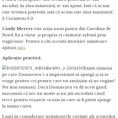
ascultat; în ziua mântuirii, te-am ajutat. Iată că acum
este vremea potrivită; iată că acum este ziua mântuirii.”
2 Corinteni 6:2.
Cindy Mercer
este soția unui pastor din Carolina de
Nord. Ea a văzut și propria ei căsătorie salvată prin
rugăciune. Pentru a citi această istorisire uimitoare
apăsați
aici.
Aplicație practică
:
Există oameni
pe care Dumnezeu i-a impresionat să ajungă și să se
roage pentru cei pentru care tot amânăm să ne rugăm?
Nu mai amânați. Dacă Dumnezeu vă dă acest gând,
înseamnă că are un motiv și nu știi niciodată când
trece pentru veșnicie ocazia în care ai fi putut ajunge
la inima cuiva.
Luați în considerare următoarele cuvinte ale scrierilor