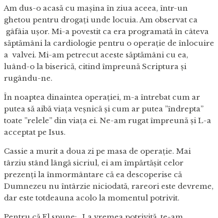
Am dus-o acasă cu mașina în ziua aceea, într-un
ghetou pentru drogați unde locuia. Am observat ca
gâfâia ușor. Mi-a povestit ca era programată în câteva
săptămâni la cardiologie pentru o operație de înlocuire
a valvei. Mi-am petrecut aceste săptămâni cu ea,
luând-o la biserică, citind împreună Scriptura și
rugându-ne.
În noaptea dinaintea operației, m-a întrebat cum ar
putea să aibă viața veșnică și cum ar putea ”îndrepta”
toate ”relele” din viața ei. Ne-am rugat împreună și L-a
acceptat pe Isus.
Cassie a murit a doua zi pe masa de operație. Mai
târziu stând lângă sicriul, ei am împărtășit celor
prezenți la înmormântare că ea descoperise că
Dumnezeu nu întârzie niciodată, rareori este devreme,
dar este totdeauna acolo la momentul potrivit.
Pentru că El spune: „La vremea potrivită, te-am