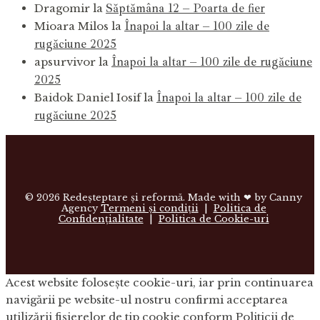
Săptămâna 12 – Poarta de fier
Dragomir
la
Înapoi la altar – 100 zile de
Mioara Milos
la
rugăciune 2025
Înapoi la altar – 100 zile de rugăciune
apsurvivor
la
2025
Înapoi la altar – 100 zile de
Baidok Daniel Iosif
la
rugăciune 2025
©
2026 Redeşteptare şi reformă. Made with ❤ by Canny
Agency
Termeni și condiții
|
Politica de
Confidențialitate
|
Politica de Cookie-uri
Acest website foloseşte cookie-uri, iar prin continuarea
navigării pe website-ul nostru confirmi acceptarea
utilizării fişierelor de tip cookie conform Politicii de