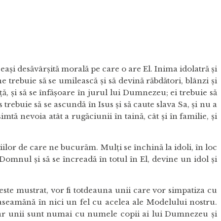
 aprilie
ceeaşi desăvârşită morală pe care o are El. Inima idolatră şi
e trebuie să se umilească şi să devină răbdători, blânzi şi
ţă, şi să se înfăşoare în jurul lui Dumnezeu; ei trebuie să
 trebuie să se ascundă în Isus şi să caute slava Sa, şi nu a
mtă nevoia atât a rugăciunii în taină, cât şi în familie, şi
lor de care ne bucurăm. Mulţi se închină la idoli, în loc
omnul şi să se încreadă în totul în El, devine un idol şi
este mustrat, vor fi totdeauna unii care vor simpatiza cu
e aseamănă în nici un fel cu acelea ale Modelului nostru.
 dar unii sunt numai cu numele copii ai lui Dumnezeu şi