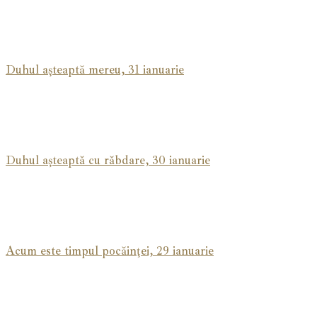
Duhul așteaptă mereu, 31 ianuarie
Duhul așteaptă cu răbdare, 30 ianuarie
Acum este timpul pocăinței, 29 ianuarie