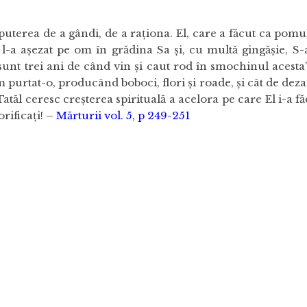
rea de a gândi, de a raţiona. El, care a făcut ca pomul 
 l-a aşezat pe om în grădina Sa şi, cu multă gingăşie, S-a 
sunt trei ani de când vin şi caut rod în smochinul aces
-am purtat-o, producând boboci, flori şi roade, şi cât de 
atăl ceresc creşterea spirituală a acelora pe care El i-a f
orificaţi! –
Mărturii vol. 5, p 249-251