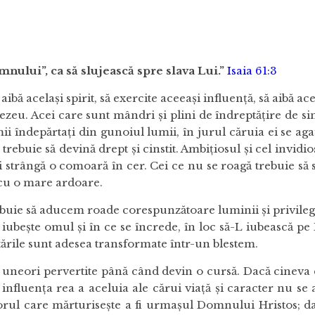
le neprihănirii – 6
mnului”, ca să slujească spre slava Lui.”
Isaia 61:3
 aibă acelaşi spirit, să exercite aceeaşi influenţă, să aibă a
ezeu. Acei care sunt mândri şi plini de îndreptăţire de sin
ii îndepărtaţi din gunoiul lumii, în jurul căruia ei se aga
trebuie să devină drept şi cinstit. Ambiţiosul şi cel invidios
-şi strângă o comoară în cer. Cei ce nu se roagă trebuie să si
 cu o mare ardoare.
buie să aducem roade corespunzătoare luminii şi privilegii
ubeşte omul şi în ce se încrede, în loc să-L iubească pe D
ntările sunt adesea transformate într-un blestem.
nt uneori pervertite până când devin o cursă. Dacă cineva 
 influenţa rea a aceluia ale cărui viaţă şi caracter nu s
porul care mărturiseşte a fi urmaşul Domnului Hristos;