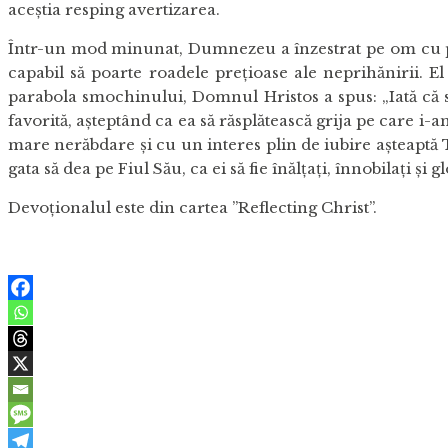
aceştia resping avertizarea.
Într-un mod minunat, Dumnezeu a înzestrat pe om cu pute
capabil să poarte roadele preţioase ale neprihănirii. El
parabola smochinului, Domnul Hristos a spus: „Iată că 
favorită, aşteptând ca ea să răsplătească grija pe care i
mare nerăbdare şi cu un interes plin de iubire aşteaptă T
gata să dea pe Fiul Său, ca ei să fie înălţaţi, înnobilaţi şi gl
Devoționalul este din cartea ”Reflecting Christ”.