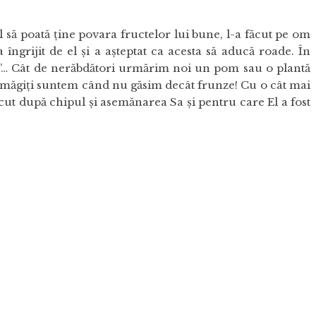
să poată ţine povara fructelor lui bune, l-a făcut pe om
îngrijit de el şi a aşteptat ca acesta să aducă roade. În
ta”… Cât de nerăbdători urmărim noi un pom sau o plantă
dezamăgiţi suntem când nu găsim decât frunze! Cu o cât mai
ăcut după chipul şi asemănarea Sa şi pentru care El a fost