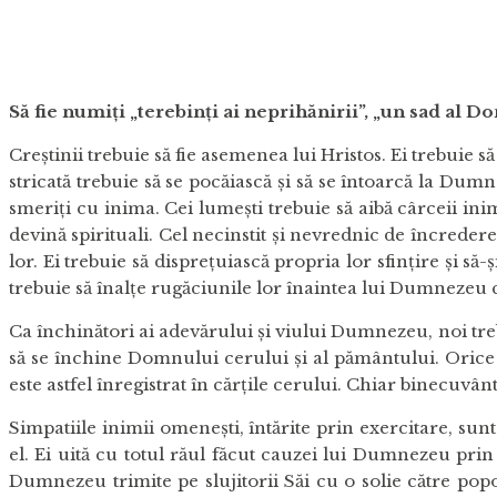
Putem aduce roade a
Să fie numiţi „terebinţi ai neprihănirii”, „un sad al Do
Creştinii trebuie să fie asemenea lui Hristos. Ei trebuie să
stricată trebuie să se pocăiască şi să se întoarcă la Dumn
smeriţi cu inima. Cei lumeşti trebuie să aibă cârceii inim
devină spirituali. Cel necinstit şi nevrednic de încredere 
lor. Ei trebuie să dispreţuiască propria lor sfinţire şi să
trebuie să înalţe rugăciunile lor înaintea lui Dumnezeu
Ca închinători ai adevărului şi viului Dumnezeu, noi tre
să se închine Domnului cerului şi al pământului. Orice i
este astfel înregistrat în cărţile cerului. Chiar binecuvâ
Simpatiile inimii omeneşti, întărite prin exercitare, su
el. Ei uită cu totul răul făcut cauzei lui Dumnezeu prin
Dumnezeu trimite pe slujitorii Săi cu o solie către po