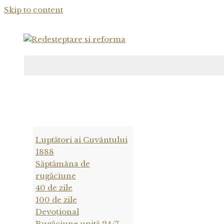
Skip to content
Luptători ai Cuvântului
1888
Săptămâna de
rugăciune
40 de zile
100 de zile
Devoțional
Rugăciune unită 24/7