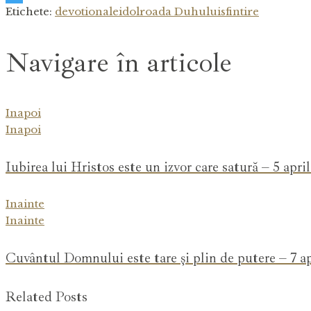
Etichete:
devotionale
idol
roada Duhului
sfintire
Navigare în articole
Inapoi
Inapoi
Iubirea lui Hristos este un izvor care satură – 5 april
Inainte
Inainte
Cuvântul Domnului este tare și plin de putere – 7 ap
Related Posts