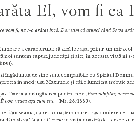
răta El, vom fi ca 
ce vom fi, nu s-a arătat încă. Dar știm că atunci când Se va arăt
schimbare a caracterului să aibă loc așa, printr-un miraco
că noi suntem supuși judecății și aici, în aceasta viață ni
1893).
și îngăduința de sine sunt compatibile cu Spiritul Domnului
ecia in mod just. Maximele și căile lumii nu trebuie adopta
pas. Dar iată mângâierea pentru noi: „
Prea
iubiților
, acum
s
Îl vom vedea
așa cum este
” (Ms. 28/1886).
 că ne dăm seama, că recunoaștem marea răspundere ce apa
ă noi dăm slavă Tatălui Ceresc in viața noastră de fiecare z