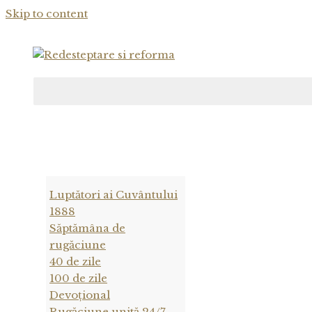
Skip to content
Luptători ai Cuvântului
1888
Săptămâna de
rugăciune
40 de zile
100 de zile
Devoțional
Rugăciune unită 24/7