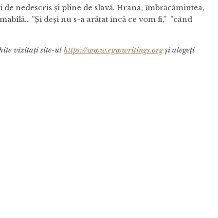
urii de nedescris și pline de slavă. Hrana, îmbrăcămintea,
mabilă… ”Și deși nu s-a arătat încă ce vom fi,” ”când
ite vizitați site-ul
https://www.egwwritings.org
și alegeți