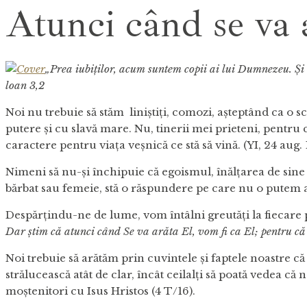
Atunci când se va a
„
Prea iubiților, acum suntem copii ai lui Dumnezeu. Şi 
loan 3,2
Noi nu trebuie să stăm liniștiți, comozi, așteptând ca o 
putere și cu slavă mare. Nu, tinerii mei prieteni, pentru 
caractere pentru viața veșnică ce stă să vină. (YI, 24 aug. 
Nimeni să nu-și închipuie că egoismul, înălțarea de sine 
bărbat sau femeie, stă o răspundere pe care nu o putem apr
Despărțindu-ne de lume, vom întâlni greutăți la fiecare 
Dar
știm
că atunci
când
Se va arăta El, vom fi ca El;
pentru că
Noi trebuie să arătăm prin cuvintele și faptele noastre
strălucească atât de clar, încât ceilalți să poată vedea c
moștenitori cu Isus Hristos (4 T/16).