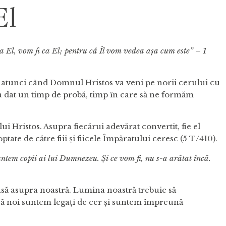
El
a El, vom fi ca El; pentru că Îl vom vedea așa cum este
” – 1
l, atunci când Domnul Hristos va veni pe norii cerului cu
 s-a dat un timp de probă, timp în care să ne formăm
 Hristos. Asupra fiecărui adevărat convertit, fie el
te de către fiii și fiicele Împăratului ceresc (5 T/410).
untem
copii ai lui Dumnezeu. Şi ce vom fi, nu s-a arătat încă.
să asupra noastră. Lumina noastră trebuie să
i; că noi suntem legați de cer și suntem împreună