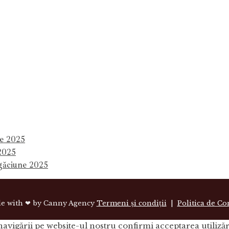
ne 2025
 2025
ugăciune 2025
de with ❤ by Canny Agency
Termeni și condiții
|
Politica de Co
avigării pe website-ul nostru confirmi acceptarea utilizări