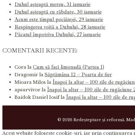
Duhul așteaptă mereu, 31 ianuarie
Duhul așteaptă cu răbdare, 30 ianuarie
Acum este timpul pocăinței, 29 ianuarie
Respingerea voită a Duhului, 28 ianuarie
Păcatul împotriva Duhului, 27 ianuarie
COMENTARII RECENTE:
Cum să faci limonadă (Partea 1)
Cora
la
Săptămâna 12 – Poarta de fier
Dragomir
la
Înapoi la altar – 100 zile de rugăciu
Mioara Milos
la
Înapoi la altar – 100 zile de rugăciune
apsurvivor
la
Înapoi la altar – 100 zile de r
Baidok Daniel Iosif
la
©
2026 Redeşteptare şi reformă. Ma
Acest website foloseşte cookie-uri, iar prin continuarea n