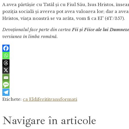
A avea părtășie cu Tatăl și cu Fiul Său, Isus Hristos, însea
poziția socială și averea pot avea valoarea lor; dar a av
Hristos, viața noastră se va arăta, vom fi ca El” (4T/357).
Devoționalul face parte din cartea
Fii și Fiice ale lui Dumnez
versiunea în limba română.
Etichete:
ca El
diferiti
transformati
Navigare în articole