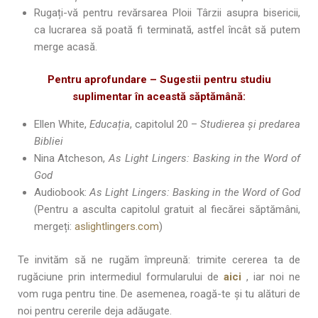
Rugați-vă pentru revărsarea Ploii Târzii asupra bisericii,
ca lucrarea să poată fi terminată, astfel încât să putem
merge acasă.
Pentru aprofundare – Sugestii pentru studiu
suplimentar în această săptămână:
Ellen White,
Educația
, capitolul 20 –
Studierea și predarea
Bibliei
Nina Atcheson,
As Light Lingers: Basking in the Word of
God
Audiobook:
As Light Lingers: Basking in the Word of God
(Pentru a asculta capitolul gratuit al fiecărei săptămâni,
mergeți:
aslightlingers.com
)
Te invităm să ne rugăm împreună: trimite cererea ta de
rugăciune prin intermediul formularului de
aici
, iar noi ne
vom ruga pentru tine. De asemenea, roagă-te şi tu alături de
noi pentru cererile deja adăugate.