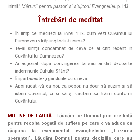
inimii.”
Mărturii pentru pastori și slujitorii Evangheliei
, p.143
Întrebări de meditat
În timp ce meditezi la Evrei 4:12, cum vezi Cuvântul lui
Dumnezeu străpungându-ți inima?
Te-ai simțit condamnat de ceva ce ai citit recent în
Cuvântul lui Dumnezeu?
Ai acționat după convingerea ta sau ai dat deoparte
îndemnurile Duhului Sfânt?
Împărtășește-ți gândurile cu cineva.
Apoi rugați-vă ca noi, ca popor, nu doar să auzim și să
iubim Cuvântul, ci și să și căutăm să trăim conform
Cuvântului.
MOTIVE DE LAUDĂ
:
Lăudăm pe Domnul prin credință
pentru recolta bogată de suflete pe care o va aduce ca
răspuns la evenimentul evanghelistic „Trezirea
speranței”. Lăudăm Domnul pentru deciziile care au