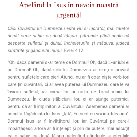
Apelând la Isus în nevoia noastră
urgentă!
Căci Cuvântul lui Dumnezeu este viu şi lucrător, mai tăietor
decât orice sabie cu două tăișuri: pătrunde până acolo că
desparte sufletul şi duhul, încheieturile şi măduva, judecă
simțirile și gândurile inimii.
Evrei 4:12
”Oh, dacă oamenii s-ar teme de Domnul! Oh, dacă L-ar iubi ei
pe Domnul! Oh, dacă solii lui Dumnezeu ar simți o povară
pentru sufletele care pier! Atunci, nu ar fi doar niște vorbitori
care țin cuvântări, ci ar avea puterea lui Dumnezeu care le va
înviora sufletul, iar inima lor ar radia de focul iubirii lui
Dumnezeu. În ciuda slăbiciunii lor, ei ar ajunge puternici,
pentru că ar fi împlinitori ai Cuvântului. Asemenea oameni ar
asculta făgăduința lui Isus: „Iată, Eu sunt cu voi întotdeauna”.
Domnul Isus ar fi învățătorul lor, iar Cuvântul pe care-l
împărtășesc altora ar fi înțelept și plin de putere, mai ascuțit
ca o sabie cu două tăișuri, judecând gândurile și intențiile