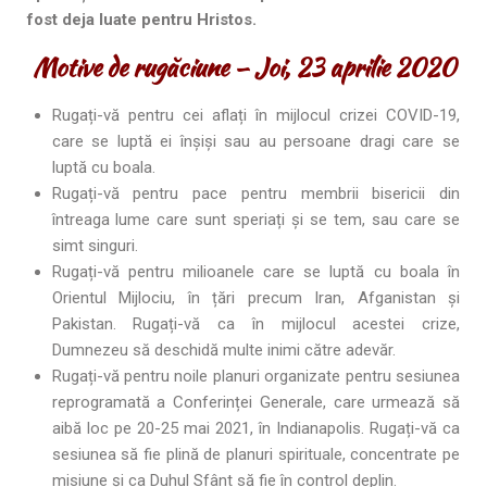
fost deja luate pentru Hristos.
Motive de rugăciune – Joi, 23 aprilie 2020
Rugați-vă pentru cei aflați în mijlocul crizei COVID-19,
care se luptă ei înșiși sau au persoane dragi care se
luptă cu boala.
Rugați-vă pentru pace pentru membrii bisericii din
întreaga lume care sunt speriați și se tem, sau care se
simt singuri.
Rugați-vă pentru milioanele care se luptă cu boala în
Orientul Mijlociu, în țări precum Iran, Afganistan și
Pakistan. Rugați-vă ca în mijlocul acestei crize,
Dumnezeu să deschidă multe inimi către adevăr.
Rugați-vă pentru noile planuri organizate pentru sesiunea
reprogramată a Conferinței Generale, care urmează să
aibă loc pe 20-25 mai 2021, în Indianapolis. Rugați-vă ca
sesiunea să fie plină de planuri spirituale, concentrate pe
misiune și ca Duhul Sfânt să fie în control deplin.