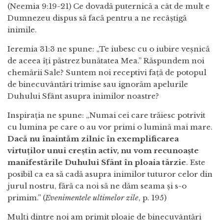
(Neemia 9:19-21) Ce dovadă puternică a cât de mult e
Dumnezeu dispus să facă pentru a ne recâștigă
inimile.
Ieremia 31:3 ne spune: „Te iubesc cu o iubire veșnică
de aceea îți păstrez bunătatea Mea.” Răspundem noi
chemării Sale? Suntem noi receptivi față de potopul
de binecuvântări trimise sau ignorăm apelurile
Duhului Sfânt asupra inimilor noastre?
Inspirația ne spune: „Numai cei care trăiesc potrivit
cu lumina pe care o au vor primi o lumină mai mare.
Dacă nu înaintăm zilnic în exemplificarea
virtuţilor unui creştin activ, nu vom recunoaşte
manifestările Duhului Sfânt în ploaia târzie
. Este
posibil ca ea să cadă asupra inimilor tuturor celor din
jurul nostru, fără ca noi să ne dăm seama şi s-o
primim.” (
Evenimentele ultimelor zile
, p. 195)
Mulți dintre noi am primit ploaie de binecuvântări