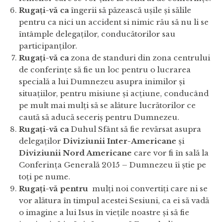
Rugați-vă ca
îngerii să păzească ușile și sălile
pentru ca nici un accident si nimic rău să nu li se
întâmple delegaților, conducătorilor sau
participanților.
Rugați-vă ca
zona de standuri din zona centrului
de conferințe să fie un loc pentru o lucrarea
specială a lui Dumnezeu asupra inimilor și
situațiilor, pentru misiune și acțiune, conducând
pe mult mai mulți să se alăture lucrătorilor ce
caută să aducă seceriș pentru Dumnezeu.
Rugați-vă ca
Duhul Sfânt să fie revărsat asupra
delegaților
Diviziunii Inter-Americane
și
Diviziunii Nord Americane
care vor fi în sală la
Conferința Generală 2015 – Dumnezeu îi știe pe
toți pe nume.
Rugați-vă pentru
mulți noi convertiți care ni se
vor alătura în timpul acestei Sesiuni, ca ei să vadă
o imagine a lui Isus în viețile noastre și să fie