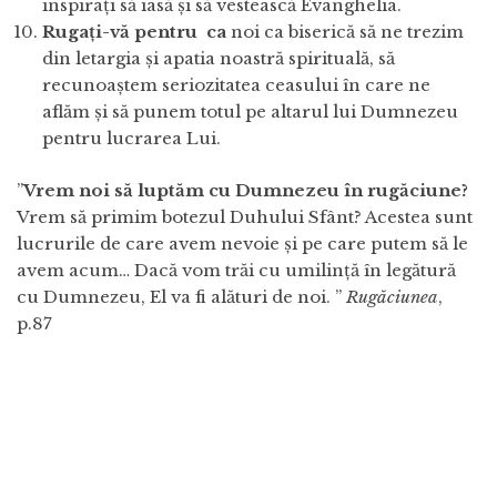
inspirați să iasă și să vestească Evanghelia.
Rugați-vă pentru ca
noi ca biserică să ne trezim
din letargia și apatia noastră spirituală, să
recunoaștem seriozitatea ceasului în care ne
aflăm și să punem totul pe altarul lui Dumnezeu
pentru lucrarea Lui.
”
Vrem noi să luptăm cu Dumnezeu în rugăciune?
Vrem să primim botezul Duhului Sfânt? Acestea sunt
lucrurile de care avem nevoie și pe care putem să le
avem acum… Dacă vom trăi cu umilință în legătură
cu Dumnezeu, El va fi alături de noi. ”
Rugăciunea
,
p.87