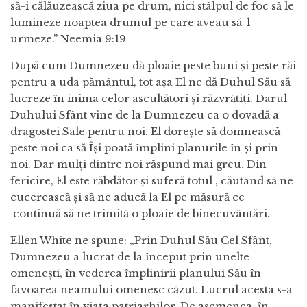
să-i călăuzească ziua pe drum, nici stâlpul de foc să le
lumineze noaptea drumul pe care aveau să-l
urmeze.” Neemia 9:19
După cum Dumnezeu dă ploaie peste buni și peste răi
pentru a uda pământul, tot așa El ne dă Duhul Său să
lucreze în inima celor ascultători și răzvrătiți. Darul
Duhului Sfânt vine de la Dumnezeu ca o dovadă a
dragostei Sale pentru noi. El dorește să domnească
peste noi ca să Își poată împlini planurile în și prin
noi. Dar mulți dintre noi răspund mai greu. Din
fericire, El este răbdător și suferă totul , căutând să ne
cucerească și să ne aducă la El pe măsură ce
continuă să ne trimită o ploaie de binecuvântări.
Ellen White ne spune: „Prin Duhul Său Cel Sfânt,
Dumnezeu a lucrat de la început prin unelte
omenești, în vederea împlinirii planului Său în
favoarea neamului omenesc căzut. Lucrul acesta s-a
manifestat în viața patriarhilor. De asemenea, în