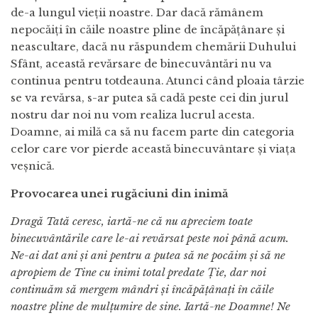
de-a lungul vieții noastre. Dar dacă rămânem
nepocăiți în căile noastre pline de încăpățânare și
neascultare, dacă nu răspundem chemării Duhului
Sfânt, această revărsare de binecuvântări nu va
continua pentru totdeauna. Atunci când ploaia târzie
se va revărsa, s-ar putea să cadă peste cei din jurul
nostru dar noi nu vom realiza lucrul acesta.
Doamne, ai milă ca să nu facem parte din categoria
celor care vor pierde această binecuvântare și viața
veșnică.
Provocarea unei rugăciuni din inimă
Dragă Tată ceresc, iartă-ne că nu apreciem toate
binecuvântările care le-ai revărsat peste noi până acum.
Ne-ai dat ani și ani pentru a putea să ne pocăim și să ne
apropiem de Tine cu inimi total predate Ție, dar noi
continuăm să mergem mândri și încăpățânați în căile
noastre pline de mulțumire de sine. Iartă-ne Doamne! Ne