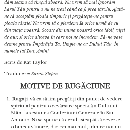
dăm seama că timpul zboară. Nu vrem să mai ignorăm
harul Tău pentru a nu ne trezi când ca fi prea târziu. Ajută-
ne să acceptăm ploaia timpurie și pregătește-ne pentru
ploaia târzie! Nu vrem să o pierdem! Ia orice urmă de eu
din viața noastră. Scoate din inima noastră orice idoli, viței
de aur, și orice altceva în care noi ne încredem. Fă-ne vase
demne pentru Împărăția Ta. Umple-ne cu Duhul Tău. În
numele lui Isus, Amin!
Scris de Kat Taylor
Traducere:
Sarah Ștefan
MOTIVE DE RUGĂCIUNE
Rugați-vă ca
să fim pregătiți din punct de vedere
spiritual pentru o revărsare specială a Duhului
Sfânt la sesiunea Conferinței Generale în San
Antonio. Ni se spune că cerul așteaptă să reverse
o binecuvântare, dar cei mai mulți dintre noi nu