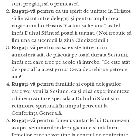
sunt pregătiți să o primească.
Rugați-vă pentru ca
un spirit de unitate în Hristos
să fie văzut între delegați și pentru împlinirea
rugăciunii lui Hristos ”Ca toți să fie una”, astfel
încât Duhul Sfânt să poată fi turnat. ( Noi trebuie să
fim una ca ucenicii la ziua Cincizecimii.)
Rugați-vă pentru ca
să existe între noi o
atmosferă atât de plăcută pe toată durata Sesiunii,
încât cei care trec pe acolo să întrebe: ”Ce este atât
de special la acest grup? Ceva deosebit se petrece
aici!”
Rugați-vă pentru
familiile și copiii delegaților
care vor veni la Sesiune, ca și ei să experimenteze
o binecuvântare specială a Duhului Sfânt și o
reînnoire spirituală în timpul petrecut la
Conferința Generală.
Rugați-vă pentru
binecuvântările lui Dumnezeu
asupra seminariilor de rugăciune și întâlnirii
femeilor care se vor ține la centrul de conferințe.