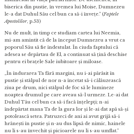
biserica din pustie, în vremea lui Moise, Dumnezeu
le-a dat Duhul Său cel bun ca să-i învețe.” (
Faptele
Apostolilor
, p.53)
Nu de mult, în timp ce studiam cartea lui Neemia,
mi-am amintit că de la început Dumnezeu a vrut ca
poporul Său să fie îndestulat. În ciuda faptului că
adesea se depărtau de El, a continuat să țină deschise
pentru ei brațele Sale iubitoare și miloase.
„În îndurarea Ta fără margini, nu i-ai părăsit în
pustie şi stâlpul de nor n-a încetat să-i călăuzească
ziua pe drum, nici stâlpul de foc să le lumineze
noaptea drumul pe care aveau să-l urmeze. Le-ai dat
Duhul Tău cel bun ca să-i facă înţelepţi; n-ai
îndepărtat mana Ta de la gura lor şi le-ai dat apă să-şi
potolească setea. Patruzeci de ani ai avut grijă să-i
hrăneşti în pustie şi n-au dus lipsă de nimic, hainele
nu li s-au învechit şi picioarele nu li s-au umflat.”